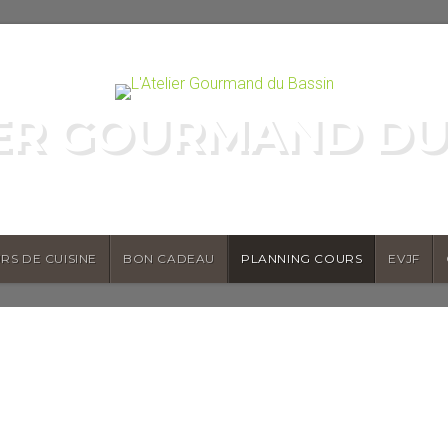
IER GOURMAND DU
COURS DE CUISINE
RS DE CUISINE
BON CADEAU
PLANNING COURS
EVJF