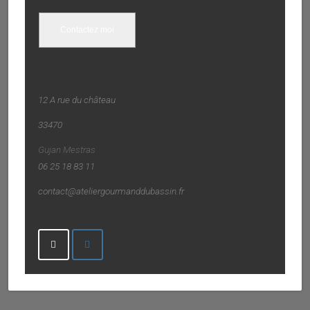
Contactez moi
12 A rue du château
33470
Gujan Mestras
06 25 18 83 11
contact@ateliergourmanddubassin.fr